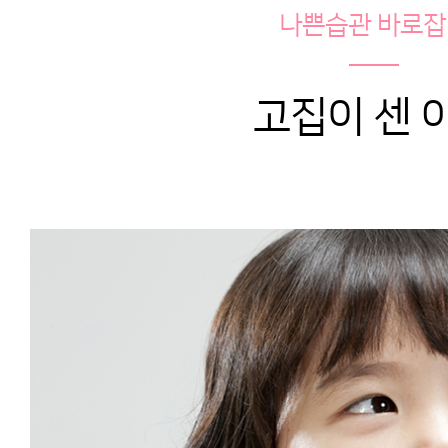
나쁜습관 바로잡
고집이 센 