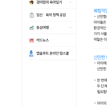
겸이맘의 육아일기
복합적인
임신·육아 정책 공감
산만함은
아이들은 
동심여행
환경적인 
가지 사물
역할은 이
카드뉴스
앱솔루트 온라인 맘스쿨
산만한 
아이에
산만한 
한 번에
두 단계
필요합
아이의 