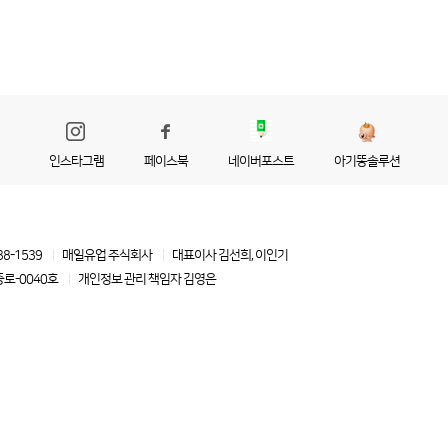
인스타그램
페이스북
네이버포스트
아기똥솔루션
88-1539
매일유업 주식회사
대표이사 김선희, 이인기
로-0040호
개인정보 관리 책임자
김영은