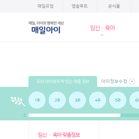
매일유업
앱솔루트
공식몰
임신·육아
아이정보수정
우리 아이에게 딱 맞는 맞춤 정보
1주
2주
3주
4주
5주
6
임신 · 육아 맞춤정보