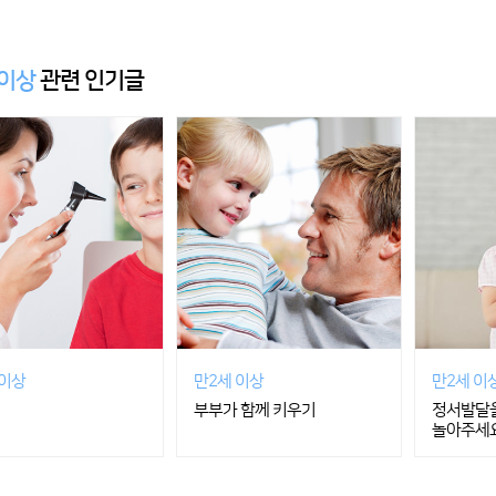
 이상
관련 인기글
 이상
만2세 이상
만2세 이
부부가 함께 키우기
정서발달을
놀아주세요! 