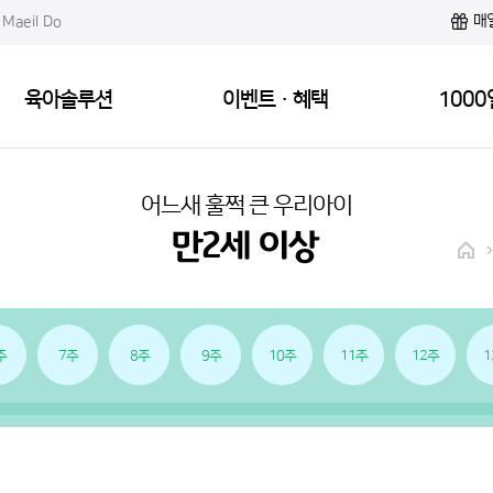
매
Maeil Do
육아솔루션
이벤트·혜택
1000
어느새 훌쩍 큰 우리아이
주
7주
8주
9주
10주
11주
12주
1