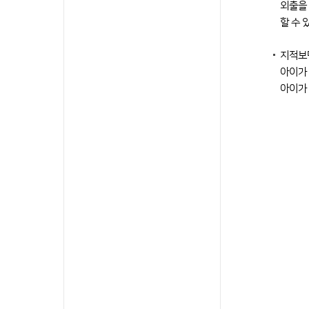
외출을 
할 수 
지적보
아이가 
아이가