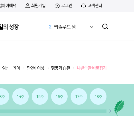
일아이혜택
회원가입
로그인
고객센터
1
무료샘플
일의 성장
2
앱솔루트 샘플신청
3
공식몰
4
상하목장
5
첫돌
6
아이간식
7
01:14 03:01
임신•육아
만2세 이상
행동과 습관
나쁜습관 바로잡기
8
치즈
9
첫우유
10
36개월 아기 발달
3주
14주
15주
16주
17주
18주
19주