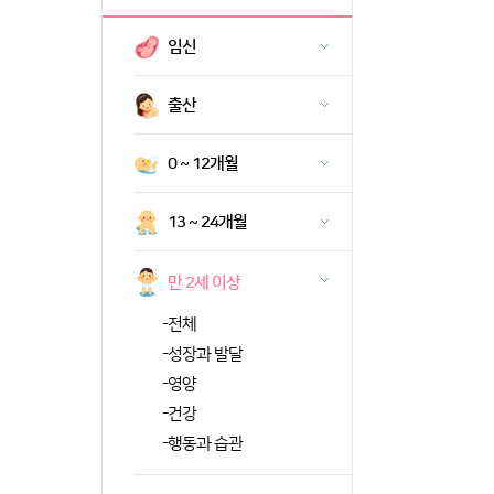
임신
출산
0 ~ 12개월
13 ~ 24개월
만 2세 이상
-
전체
-
성장과 발달
-
영양
-
건강
-
행동과 습관