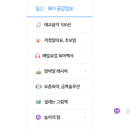
임신ㆍ육아 공감정보
태교음악 100선
걱정말아요, 초보맘
매일유업 육아백서
맘마밀 레시피
요즘육아, 금쪽솔루션
설레는 그림책
산
놀이의 힘