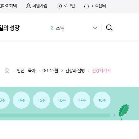
일아이혜택
회원가입
로그인
고객센터
1
무료샘플
일의 성장
2
스틱
3
공식몰
4
상하목장
5
첫돌
6
아이간식
7
앱솔루트
임신•육아
0-12개월
건강과 질병
건강지키기
8
치즈
9
첫우유
10
앱솔루트 샘플신청
3주
14주
15주
16주
17주
18주
19주