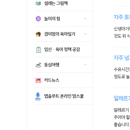
설레는 그림책
자주 토
놀이의 힘
신생아기에
겸이맘의 육아일기
것도 위 
임신·육아 정책 공감
자주 넘
동심여행
수유시간과
정도로 높
카드뉴스
앱솔루트 온라인 맘스쿨
알레르기
알레르기 
주어야 할
좋습니다.