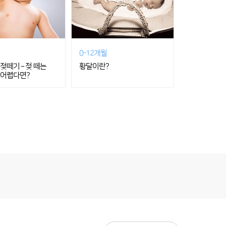
0-12개월
젖떼기 – 젖 떼는
황달이란?
 어렵다면?