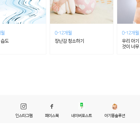
개월
0-12개월
0-12개월
 습도
장난감 청소하기
우리 아기 
것이 너무
인스타그램
페이스북
네이버포스트
아기똥솔루션