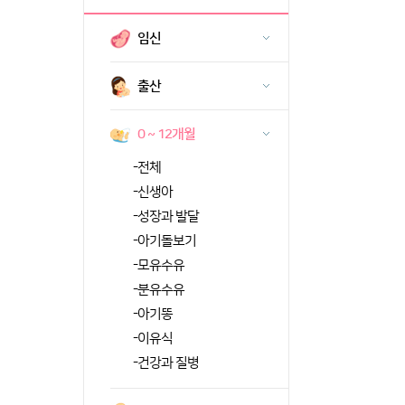
임신
출산
0 ~ 12개월
-
전체
-
신생아
-
성장과 발달
-
아기돌보기
-
모유수유
-
분유수유
-
아기똥
-
이유식
-
건강과 질병