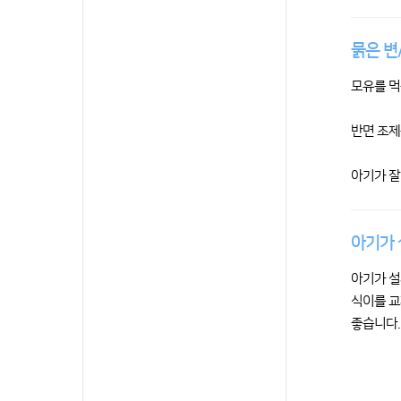
묽은 변
모유를 먹
반면 조제
아기가 잘
아기가 
아기가 설
식이를 교
좋습니다.