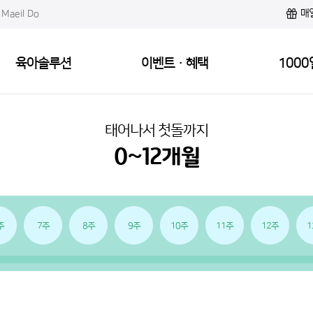
매
Maeil Do
육아솔루션
이벤트·혜택
1000
태어나서 첫돌까지
주
7주
8주
9주
10주
11주
12주
1