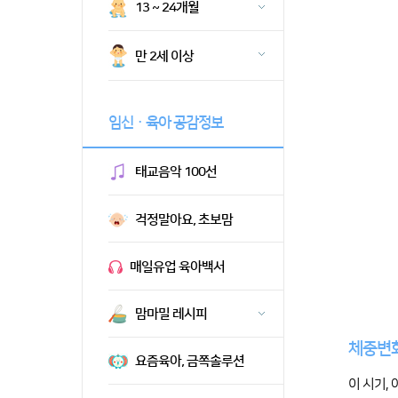
13 ~ 24개월
만 2세 이상
임신ㆍ육아 공감정보
태교음악 100선
걱정말아요, 초보맘
매일유업 육아백서
맘마밀 레시피
체중변
요즘육아, 금쪽솔루션
이 시기,