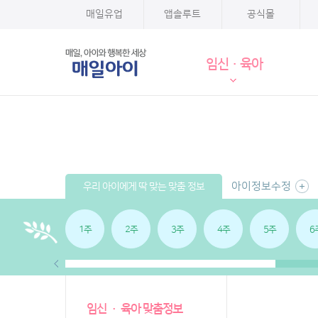
매일유업
앱솔루트
공식몰
임신·육아
아이정보수정
우리 아이에게 딱 맞는 맞춤 정보
1주
2주
3주
4주
5주
6
임신 · 육아 맞춤정보