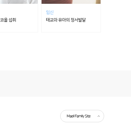
임신
알코올 섭취
태교와 유아의 정서발달
Maeil Family Site