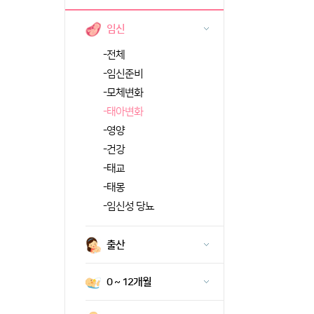
임신
-
전체
-
임신준비
-
모체변화
-
태아변화
-
영양
-
건강
-
태교
-
태몽
-
임신성 당뇨
출산
0 ~ 12개월