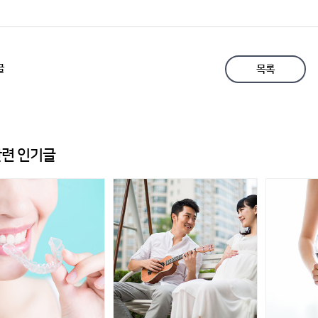
글
목록
련 인기글