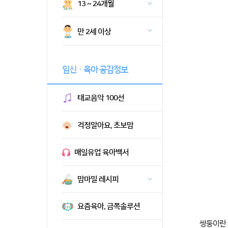
13 ~ 24개월
만 2세 이상
임신ㆍ육아 공감정보
태교음악 100선
걱정말아요, 초보맘
매일유업 육아백서
맘마밀 레시피
요즘육아, 금쪽솔루션
쌍둥이란 