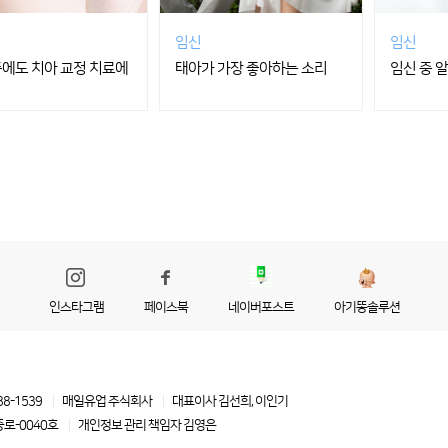
임신
임신
중에도 치아 교정 치료에
태아가 가장 좋아하는 소리
임신 중 
인스타그램
페이스북
네이버포스트
아기똥솔루션
88-1539
매일유업 주식회사
대표이사 김선희, 이인기
로-0040호
개인정보 관리 책임자
김영은