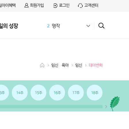
일아이혜택
회원가입
로그인
고객센터
1
무료샘플
일의 성장
2
명작
3
공식몰
4
상하목장
5
첫돌
6
아이간식
7
스푼
임신•육아
임신
태아변화
8
치즈
9
첫우유
10
맘마밀
3주
14주
15주
16주
17주
18주
19주