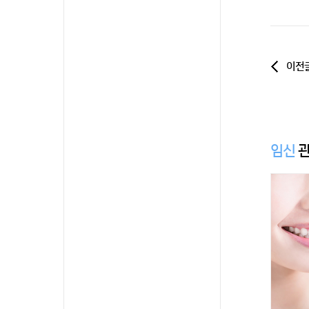
이전
임신
관