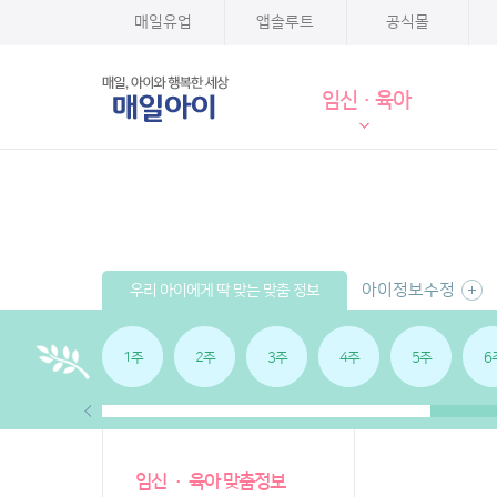
매일유업
앱솔루트
공식몰
임신·육아
아이정보수정
우리 아이에게 딱 맞는 맞춤 정보
1주
2주
3주
4주
5주
6
임신 · 육아 맞춤정보