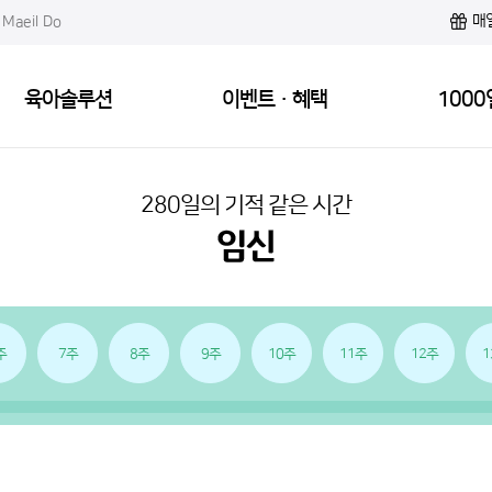
매
Maeil Do
육아솔루션
이벤트·혜택
1000
280일의 기적 같은 시간
주
7주
8주
9주
10주
11주
12주
1