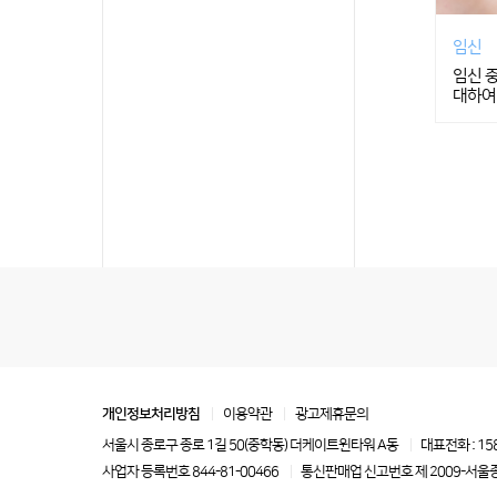
임신
임신 
대하여
개인정보처리방침
이용약관
광고제휴문의
서울시 종로구 종로 1길 50(중학동) 더케이트윈타워 A동
대표전화 : 15
사업자 등록번호 844-81-00466
통신판매업 신고번호 제 2009-서울종