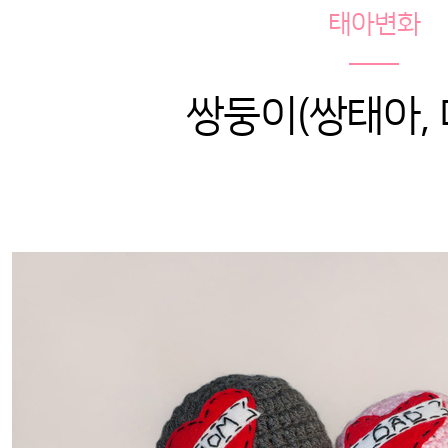
태아변화
쌍둥이(쌍태아, 