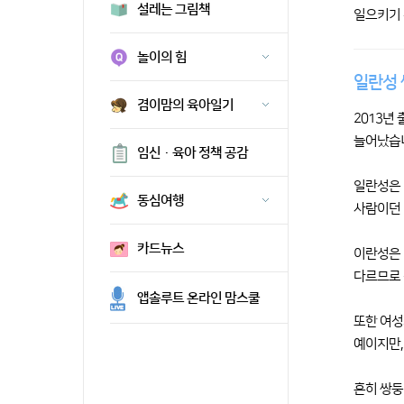
설레는 그림책
일으키기 
놀이의 힘
일란성 
겸이맘의 육아일기
2013년
늘어났습
임신·육아 정책 공감
일란성은 
동심여행
사람이던 
카드뉴스
이란성은 
다르므로 
앱솔루트 온라인 맘스쿨
또한 여성
예이지만,
흔히 쌍둥