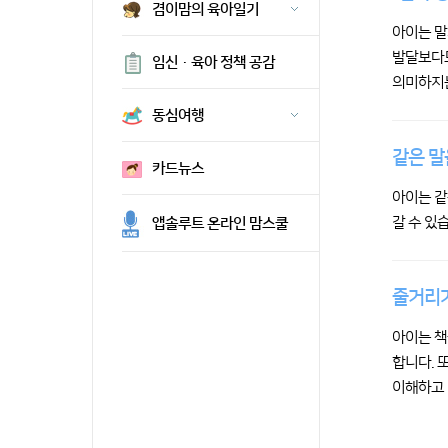
겸이맘의 육아일기
아이는 말
발달보다도
임신·육아 정책 공감
의미하지는
동심여행
같은 말
카드뉴스
아이는 같
갈 수 있
앱솔루트 온라인 맘스쿨
줄거리가
아이는 책
합니다. 
이해하고 