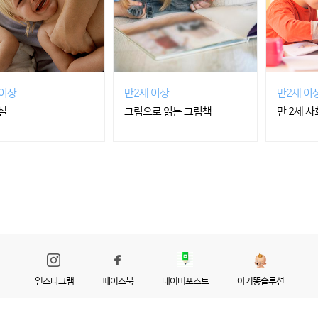
 이상
만2세 이상
만2세 이
살
그림으로 읽는 그림책
만 2세 
인스타그램
페이스북
네이버포스트
아기똥솔루션