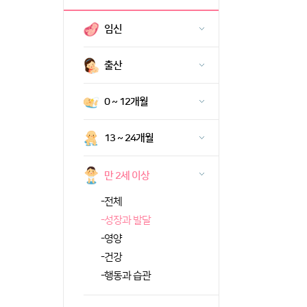
임신
출산
0 ~ 12개월
13 ~ 24개월
만 2세 이상
-
전체
-
성장과 발달
-
영양
-
건강
-
행동과 습관