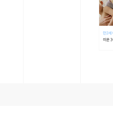
만2세
미운 3