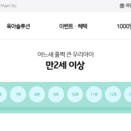
매
Maeil Do
육아솔루션
이벤트·혜택
1000
어느새 훌쩍 큰 우리아이
주
7주
8주
9주
10주
11주
12주
1