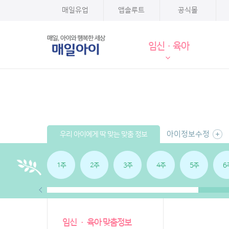
매일유업
앱솔루트
공식몰
임신·육아
아이정보수정
우리 아이에게 딱 맞는 맞춤 정보
1주
2주
3주
4주
5주
6
임신 · 육아 맞춤정보