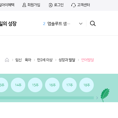
일아이혜택
회원가입
로그인
고객센터
1
무료샘플
일의 성장
2
앱솔루트 샘플신청
3
공식몰
4
상하목장
5
첫돌
6
아이간식
7
홀더
임신•육아
만2세 이상
성장과 발달
언어발달
8
치즈
9
첫우유
10
166화
3주
14주
15주
16주
17주
18주
19주