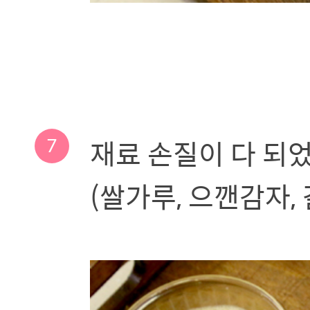
7
재료 손질이 다 되
(쌀가루, 으깬감자,