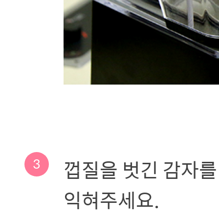
3
껍질을 벗긴 감자를
익혀주세요.