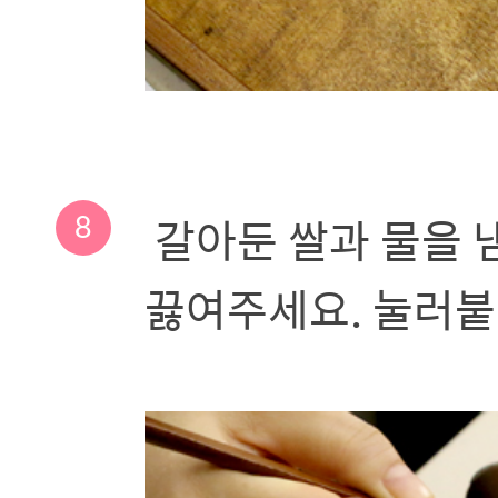
8
갈아둔 쌀과 물을 냄
끓여주세요. 눌러붙