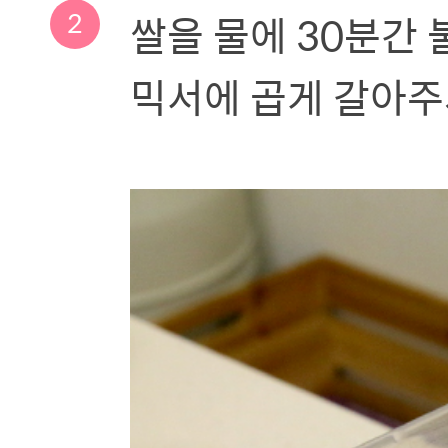
2
쌀을 물에 30분간 불
믹서에 곱게 갈아주