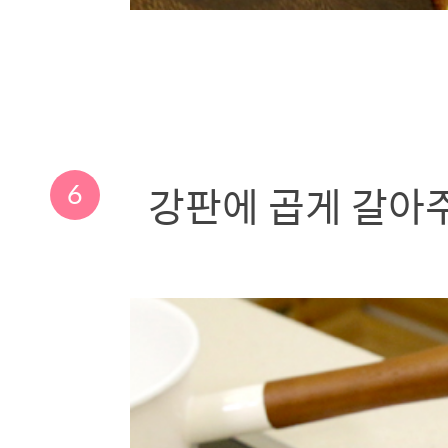
6
강판에 곱게 갈아