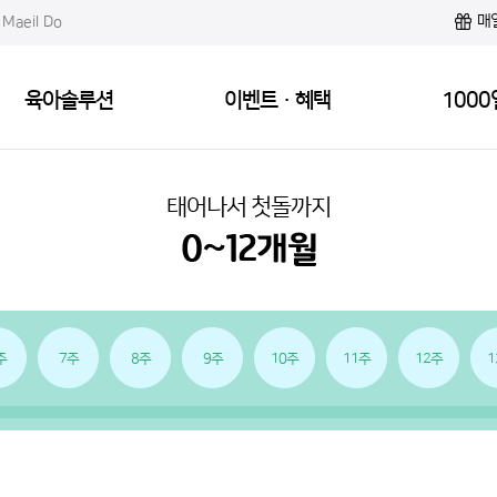
매
Maeil Do
육아솔루션
이벤트·혜택
1000
태어나서 첫돌까지
주
7주
8주
9주
10주
11주
12주
1