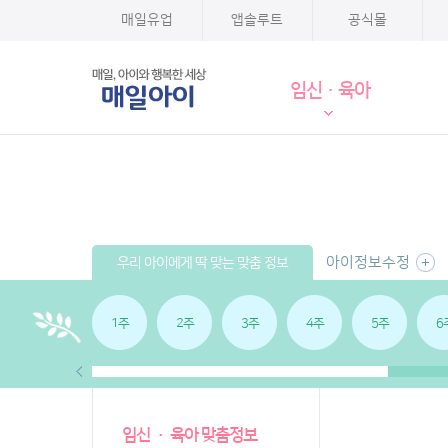
매일유업
앱솔루트
공식몰
임신·육아
아이정보수정
우리 아이에게 딱 맞는 맞춤 정보
1주
2주
3주
4주
5주
6
임신 · 육아 맞춤정보