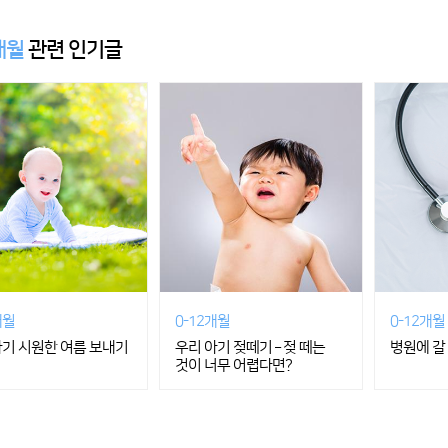
개월
관련 인기글
개월
0-12개월
0-12개월
아기 시원한 여름 보내기
우리 아기 젖떼기 – 젖 떼는
병원에 갈
것이 너무 어렵다면?