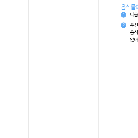
음식물에
다음
1
우선
2
음식
앉아