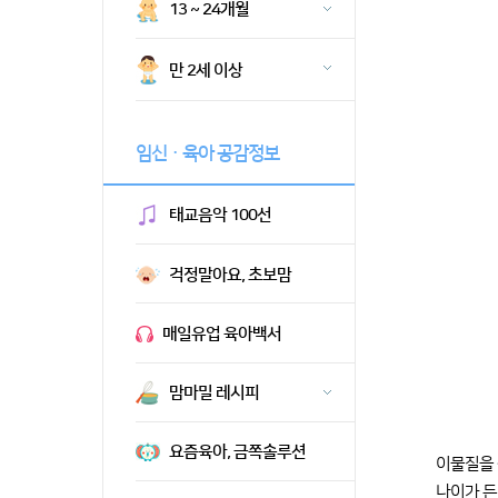
13 ~ 24개월
만 2세 이상
임신ㆍ육아 공감정보
태교음악 100선
걱정말아요, 초보맘
매일유업 육아백서
맘마밀 레시피
요즘육아, 금쪽솔루션
이물질을 
나이가 든