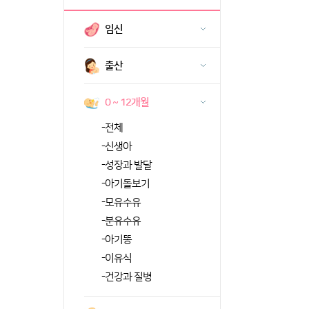
임신
출산
0 ~ 12개월
-
전체
-
신생아
-
성장과 발달
-
아기돌보기
-
모유수유
-
분유수유
-
아기똥
-
이유식
-
건강과 질병