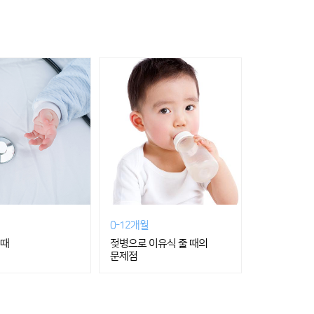
0-12개월
 때
젖병으로 이유식 줄 때의
문제점