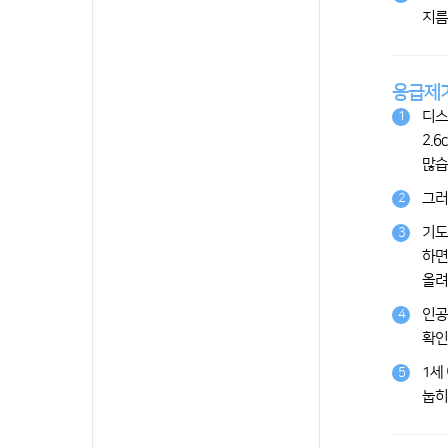
지름
응급제
디스
1
2.
많습
그러
2
기도
3
하면
올려
인공
4
확인
1세
5
눕히