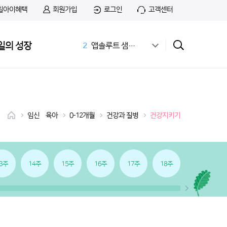
일아이혜택
회원가입
로그인
고객센터
1
무료샘플
일의 성장
2
앱솔루트 샘플신청
3
공식몰
4
상하목장
5
첫돌
6
아이간식
7
홀더
임신•육아
0-12개월
건강과 질병
건강지키기
8
치즈
9
첫우유
10
166화
3주
14주
15주
16주
17주
18주
19주