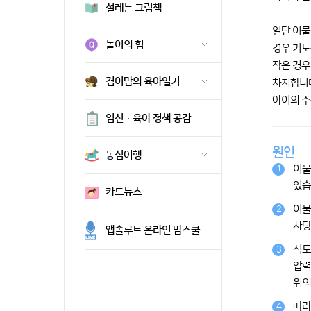
설레는 그림책
일단 이물
놀이의 힘
경우 기도
작은 경우
겸이맘의 육아일기
차지합니다
아이의 수
임신·육아 정책 공감
원인
동심여행
이물
1
있습
카드뉴스
이물
2
사탕
앱솔루트 온라인 맘스쿨
식도
3
압력
위의
따라
4