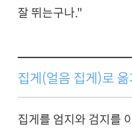
잘 뛰는구나."
집게(얼음 집게)로 
집게를 엄지와 검지를 이