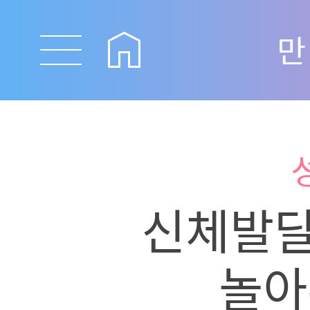
만
신체발달
놀아