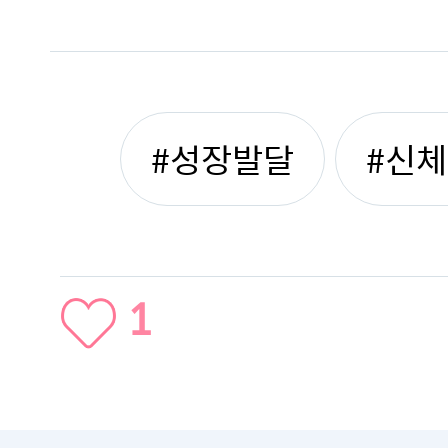
#성장발달
#신
1