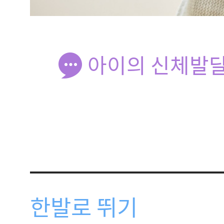
아이의 신체발달
한발로 뛰기