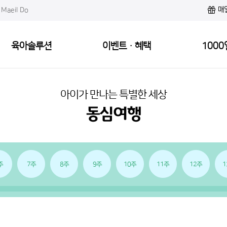
매
Maeil Do
육아솔루션
이벤트·혜택
1000
아이가 만나는 특별한 세상
주
7주
8주
9주
10주
11주
12주
1