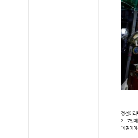
정선아리랑
2·7일에
‘메밀이야