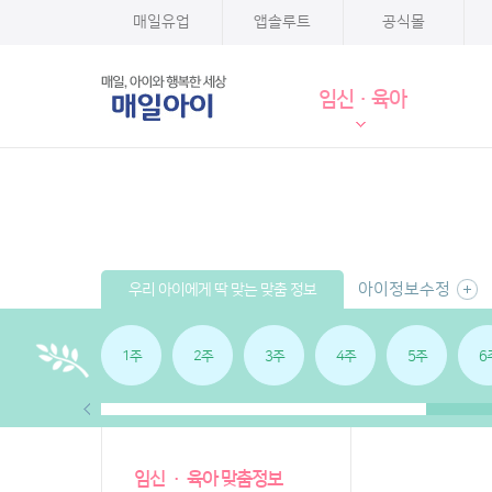
매일유업
앱솔루트
공식몰
임신·육아
아이정보수정
우리 아이에게 딱 맞는 맞춤 정보
1주
2주
3주
4주
5주
6
임신 · 육아 맞춤정보