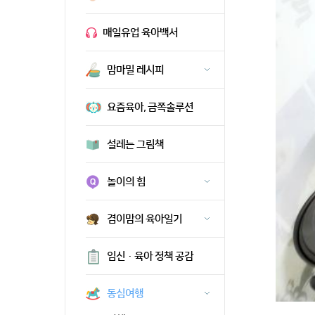
매일유업 육아백서
맘마밀 레시피
요즘육아, 금쪽솔루션
설레는 그림책
놀이의 힘
겸이맘의 육아일기
임신·육아 정책 공감
동심여행