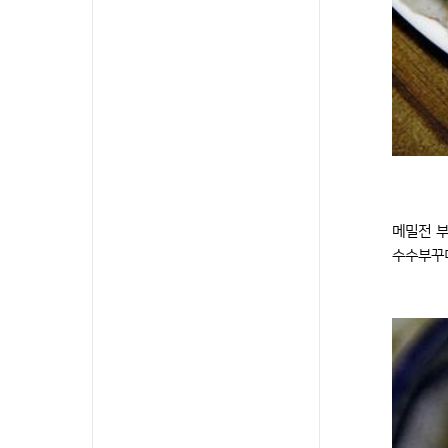
메밀전 부
수수부꾸미