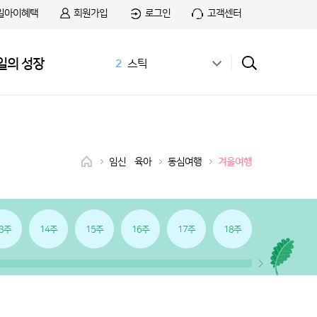
일아이혜택
회원가입
로그인
고객센터
1
무료샘플
2
스틱
일의 성장
3
공식몰
4
상하목장
5
첫돌
6
아이간식
7
앱솔루트
8
치즈
임신•육아
동심여행
겨울여행
9
첫우유
10
앱솔루트 샘플신청
3주
14주
15주
16주
17주
18주
19주