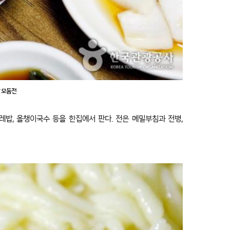
 모둠전
레밥, 올챙이국수 등을 한집에서 판다. 전은 메밀부침과 전병,