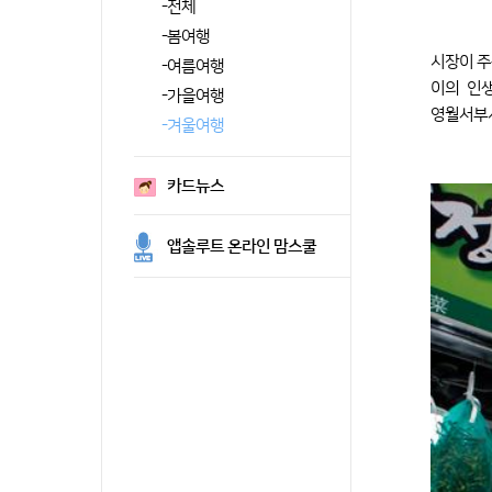
-
전체
-
봄여행
시장이 주
-
여름여행
이의 인
-
가을여행
영월서부
-
겨울여행
카드뉴스
앱솔루트 온라인 맘스쿨