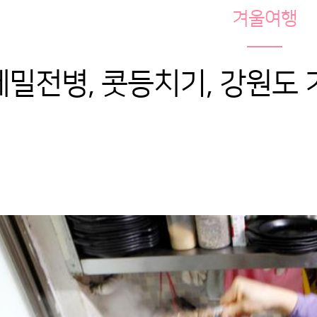
겨울여행
메밀전병, 콧등치기, 강원도 