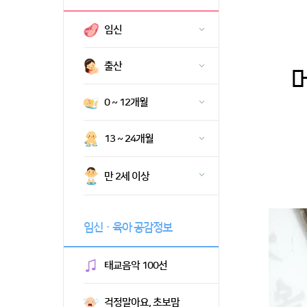
임신
출산
0 ~ 12개월
13 ~ 24개월
만 2세 이상
임신ㆍ육아 공감정보
태교음악 100선
걱정말아요, 초보맘