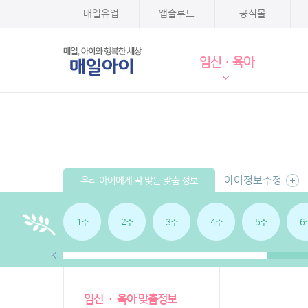
매일유업
앱솔루트
공식몰
임신·육아
아이정보수정
우리 아이에게 딱 맞는 맞춤 정보
1주
2주
3주
4주
5주
6
임신 · 육아 맞춤정보