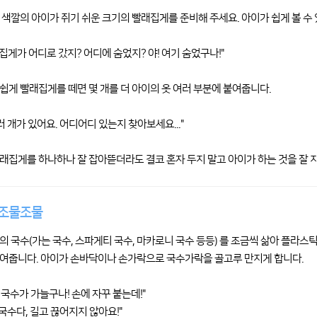
 색깔의 아이가 쥐기 쉬운 크기의 빨래집게를 준비해 주세요. 아이가 쉽게 볼 수 
래집게가 어디로 갔지? 어디에 숨었지? 야! 여기 숨었구나!"
쉽게 빨래집게를 떼면 몇 개를 더 아이의 옷 여러 부분에 붙여줍니다.
러 개가 있어요. 어디어디 있는지 찾아보세요..."
래집게를 하나하나 잘 잡아뜯더라도 결코 혼자 두지 말고 아이가 하는 것을 잘 
 조물조물
의 국수(가는 국수, 스파게티 국수, 마카로니 국수 등등) 를 조금씩 삶아 플라스
여줍니다. 아이가 손바닥이나 손가락으로 국수가락을 골고루 만지게 합니다.
건 국수가 가늘구나! 손에 자꾸 붙는데!"
 국수다, 길고 끊어지지 않아요!"