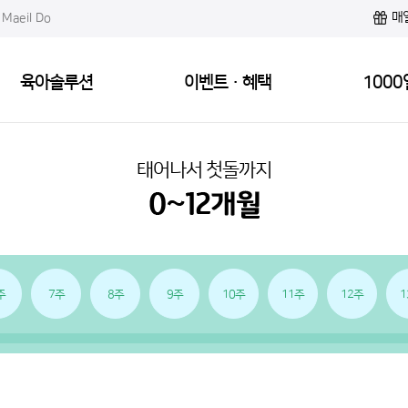
매
Maeil Do
육아솔루션
이벤트·혜택
1000
태어나서 첫돌까지
주
7주
8주
9주
10주
11주
12주
1