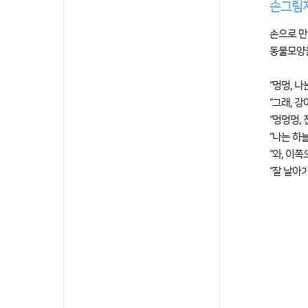
손그림
손으로 만
동물모양을
“멍멍, 나
“그래, 
“멍멍멍, 
“나는 하
“와, 이
“잘 날아가