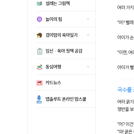
설레는 그림책
여러 가지
놀이의 힘
"어? 빨
겸이맘의 육아일기
아이가 손
임신·육아 정책 공감
"이젠, 여
동심여행
아이가 빨
카드뉴스
국수를
앱솔루트 온라인 맘스쿨
여러 굵기
쟁반을 보
"어? 이
"와! 굵은