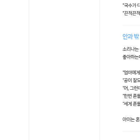
"국수가 
"끈적끈적
안과 밖
소리나는 
좋아하는데
“엄마에게
“공이 잘도
“어, 그런
“한번 흔
“세게 흔
아이는 혼