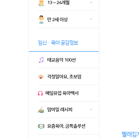
13 ~ 24개월
만 2세 이상
임신ㆍ육아 공감정보
태교음악 100선
걱정말아요, 초보맘
매일유업 육아백서
맘마밀 레시피
요즘육아, 금쪽솔루션
빨래집게