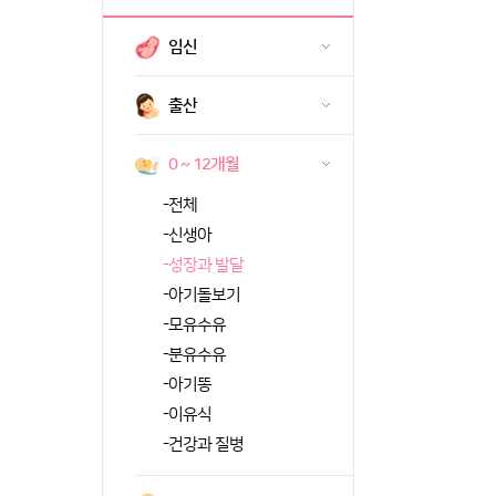
임신
출산
0 ~ 12개월
-
전체
-
신생아
-
성장과 발달
-
아기돌보기
-
모유수유
-
분유수유
-
아기똥
-
이유식
-
건강과 질병