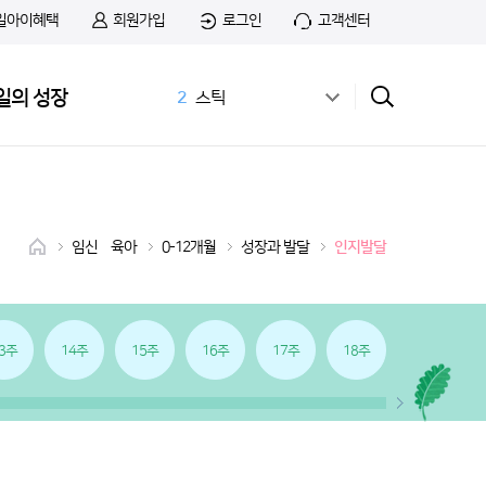
일아이혜택
회원가입
로그인
고객센터
1
무료샘플
2
스틱
일의 성장
3
공식몰
4
상하목장
5
첫돌
6
아이간식
7
앱솔루트
임신•육아
0-12개월
성장과 발달
인지발달
8
치즈
9
첫우유
10
앱솔루트 샘플신청
3주
14주
15주
16주
17주
18주
19주