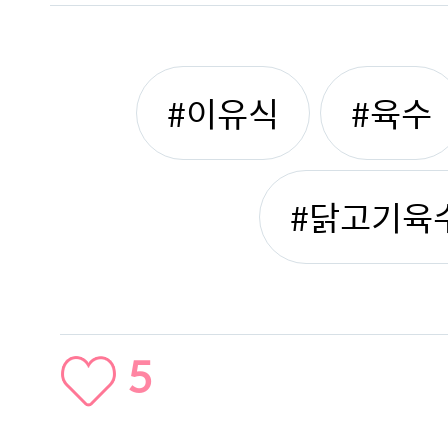
#이유식
#육수
#닭고기육
5