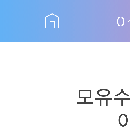
0
모유수