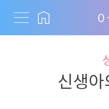
0
신생아