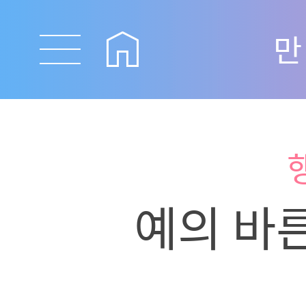
만
예의 바