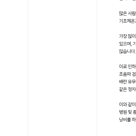
많은 사람
기초체온표
가장 많이
있으며, 
않습니다.
이로 인하
초음파 검
배란 유무
같은 정자
이와 같이
병원 및 
낭비를 하