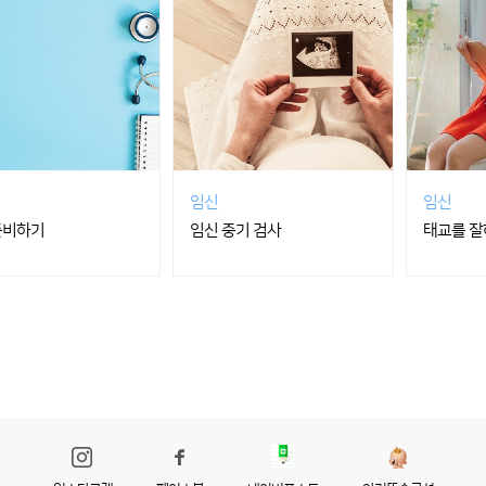
임신
임신
준비하기
임신 중기 검사
태교를 잘하