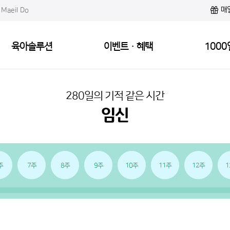
매
Maeil Do
육아솔루션
이벤트·혜택
1000
280일의 기적 같은 시간
주
7주
8주
9주
10주
11주
12주
1