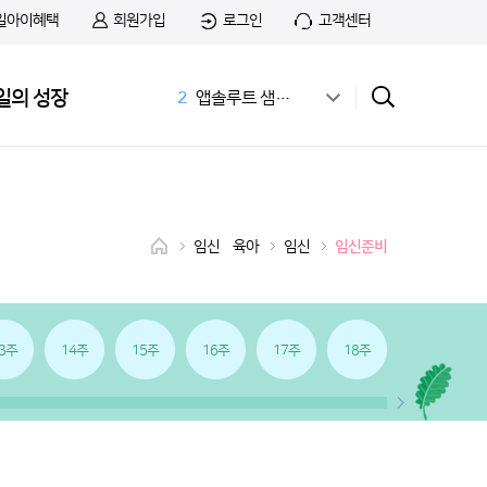
일아이혜택
회원가입
로그인
고객센터
1
무료샘플
일의 성장
2
앱솔루트 샘플신청
3
공식몰
4
상하목장
5
첫돌
6
아이간식
7
01:14 03:01
임신•육아
임신
임신준비
8
치즈
9
첫우유
10
36개월 아기 발달
3주
14주
15주
16주
17주
18주
19주