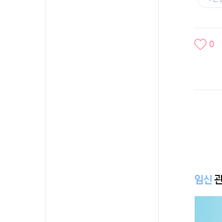
0
임신
관