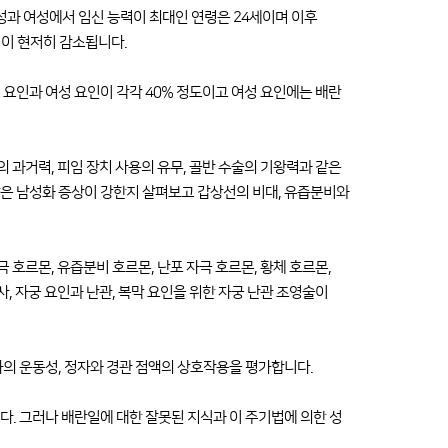
성과 여성에서 임신 능력이 최대인 연령은 24세이며 이후
력이 현저히 감소됩니다.
 요인과 여성 요인이 각각 40% 정도이고 여성 요인에는 배란
의 과거력, 피임 장치 사용의 유무, 골반 수술의 기왕력과 같은
같은 남성화 증상이 강한지 살펴보고 갑상선의 비대, 유즙분비와
 호르몬, 유즙분비 호르몬, 난포 자극 호르몬, 황체 호르몬,
사, 자궁 요인과 난관, 복막 요인을 위한 자궁 난관 조영술이
자의 운동성, 정자와 경관 점액의 상호작용을 평가합니다.
다. 그러나 배란일에 대한 잘못된 지식과 이 주기법에 의한 성