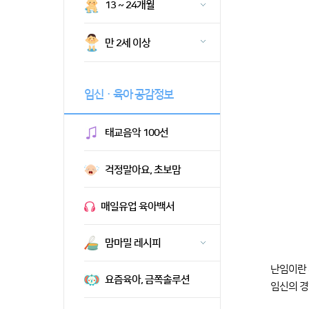
13 ~ 24개월
만 2세 이상
임신ㆍ육아 공감정보
태교음악 100선
걱정말아요, 초보맘
매일유업 육아백서
맘마밀 레시피
난임이란 
요즘육아, 금쪽솔루션
임신의 경