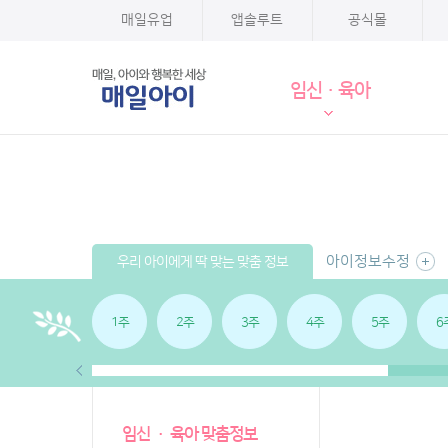
매일유업
앱솔루트
공식몰
임신·육아
아이정보수정
우리 아이에게 딱 맞는 맞춤 정보
1주
2주
3주
4주
5주
6
임신 · 육아 맞춤정보