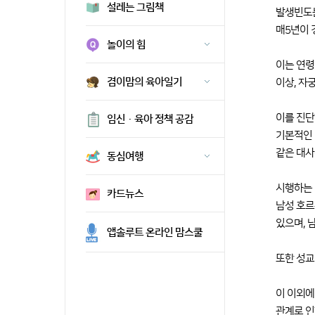
설레는 그림책
발생빈도는
매5년이 
놀이의 힘
이는 연령
겸이맘의 육아일기
이상, 자
이를 진단
임신·육아 정책 공감
기본적인 
같은 대사
동심여행
시행하는 
카드뉴스
남성 호르
있으며, 
앱솔루트 온라인 맘스쿨
또한 성교
이 이외에
관계로 인