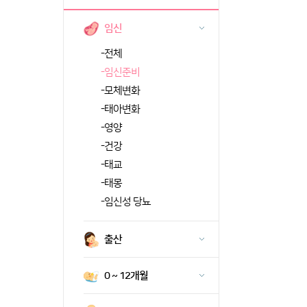
임신
-
전체
-
임신준비
-
모체변화
-
태아변화
-
영양
-
건강
-
태교
-
태몽
-
임신성 당뇨
출산
0 ~ 12개월