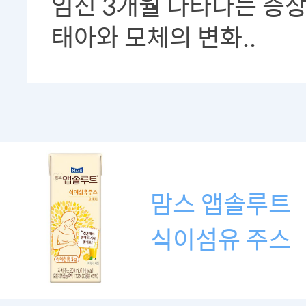
임신 3개월 나타나는 증
태아와 모체의 변화..
맘스 앱솔루트
식이섬유 주스