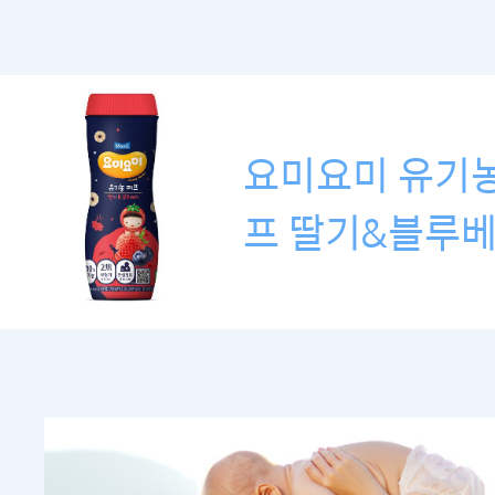
요미요미 유기
프 딸기&블루