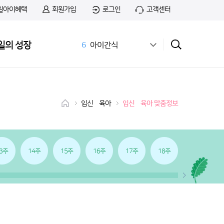
일아이혜택
회원가입
로그인
고객센터
5
첫돌
일의 성장
6
아이간식
7
스푼
8
치즈
9
첫우유
10
맘마밀
임신•육아
임신•육아 맞춤정보
1
무료샘플
2
명작
3
공식몰
4
상하목장
3주
14주
15주
16주
17주
18주
19주