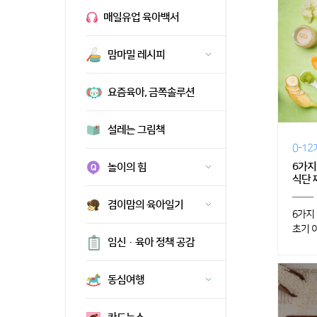
매일유업 육아백서
맘마밀 레시피
요즘육아, 금쪽솔루션
설레는 그림책
0-1
6가지
놀이의 힘
식단 
겸이맘의 육아일기
6가지
초기 
임신·육아 정책 공감
동심여행