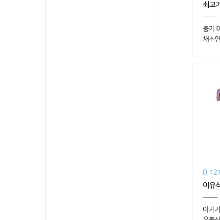
쇠고기
중기 
채소인
0-1
이유
아기가
유동식