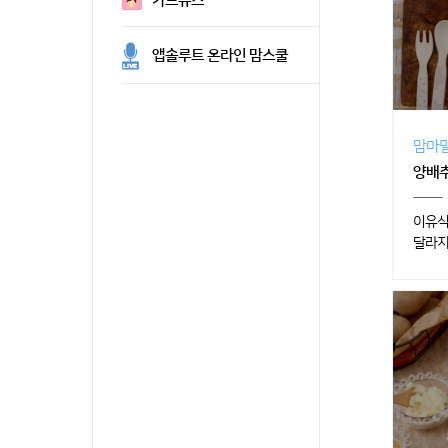
카드뉴스
앱솔루트 온라인 맘스쿨
맘마밀
양배추
이유식
달라지