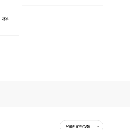
은 매우
Maeil Family Site