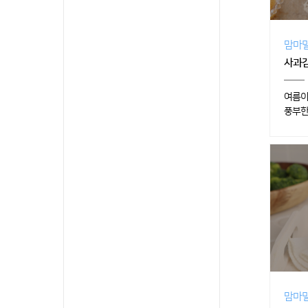
맘마밀
사과감
여름이
풍부한
맘마밀