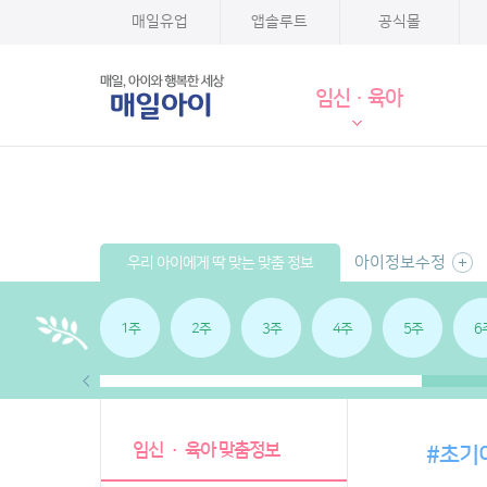
매일유업
앱솔루트
공식몰
임신·육아
아이정보수정
우리 아이에게 딱 맞는 맞춤 정보
1주
2주
3주
4주
5주
6
임신 · 육아 맞춤정보
#초기