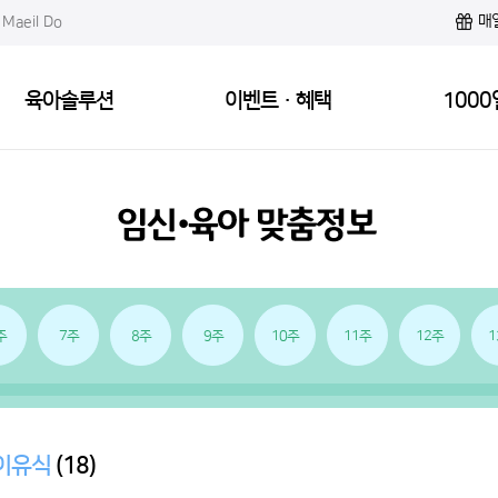
매
Maeil Do
육아솔루션
이벤트·혜택
1000
주
7주
8주
9주
10주
11주
12주
1
이유식
(18)