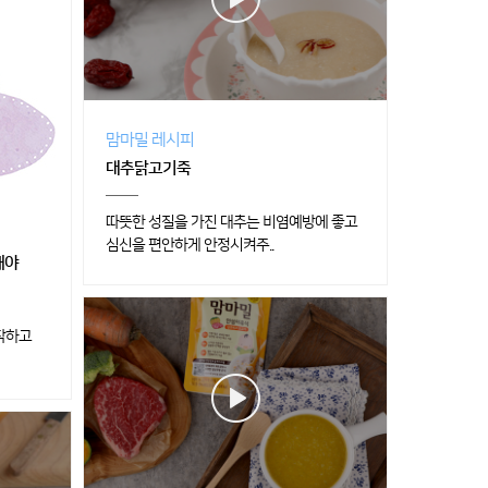
맘마밀 레시피
대추닭고기죽
따뜻한 성질을 가진 대추는 비염예방에 좋고
심신을 편안하게 안정시켜주..
해야
작하고