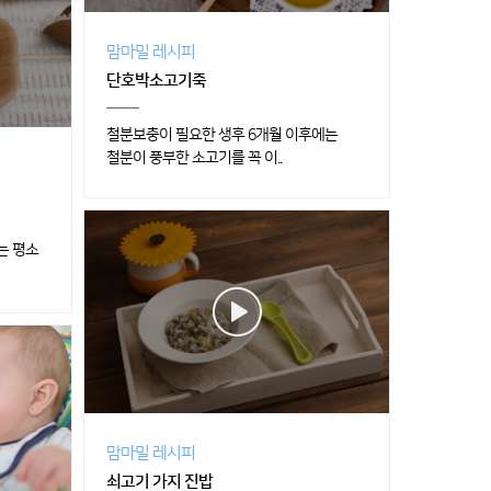
맘마밀 레시피
단호박소고기죽
철분보충이 필요한 생후 6개월 이후에는
철분이 풍부한 소고기를 꼭 이..
는 평소
맘마밀 레시피
쇠고기 가지 진밥