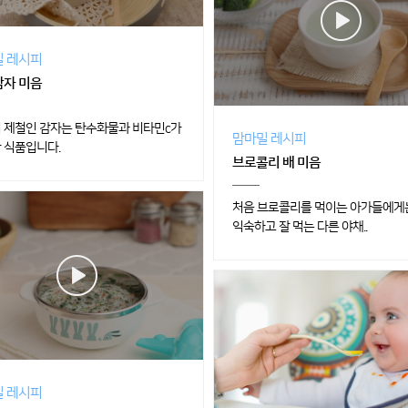
 레시피
자 미음
 제철인 감자는 탄수화물과 비타민c가
맘마밀 레시피
 식품입니다.
브로콜리 배 미음
처음 브로콜리를 먹이는 아가들에게
익숙하고 잘 먹는 다른 야채..
 레시피