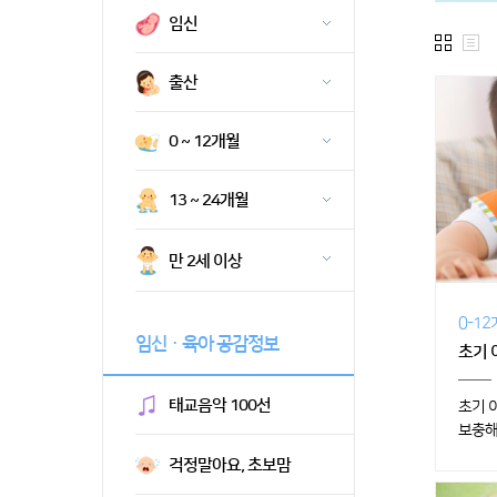
임신
출산
0 ~ 12개월
13 ~ 24개월
만 2세 이상
0-1
임신ㆍ육아 공감정보
초기 
태교음악 100선
초기 
보충해
걱정말아요, 초보맘