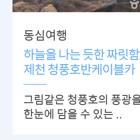
동심여행
하늘을 나는 듯한 짜릿함
제천 청풍호반케이블카
그림같은 청풍호의 풍광
한눈에 담을 수 있는 ..