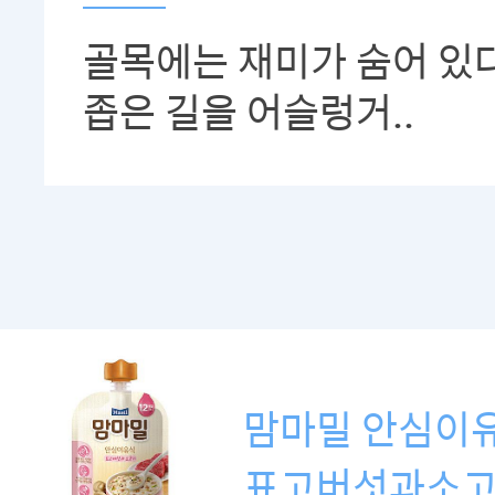
골목에는 재미가 숨어 있다
좁은 길을 어슬렁거..
맘마밀 안심이
표고버섯과소