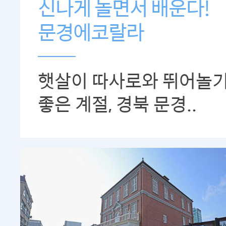
신나게 놀면서 배운다!
문경에코랄라
햇살이 따사로와 뛰어놀
좋은 계절, 경북 문경..