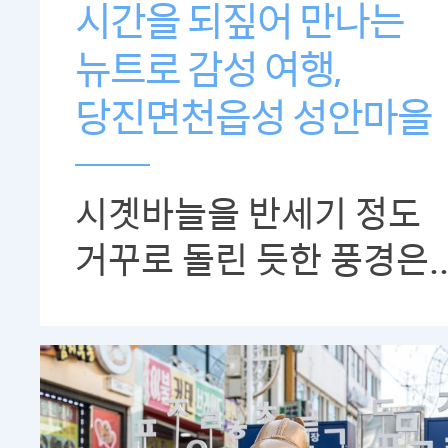
시간을 되짚어 만나는
뉴트로 감성 여행,
당진면천읍성 성안마을
시곗바늘을 반세기 정도
거꾸로 돌린 듯한 풍경은.