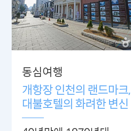
동심여행
개항장 인천의 랜드마크,
대불호텔의 화려한 변신