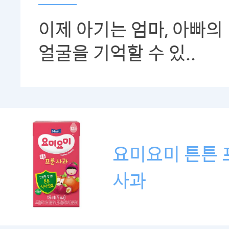
이제 아기는 엄마, 아빠의
얼굴을 기억할 수 있..
요미요미 튼튼 
사과