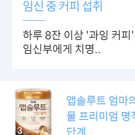
임신 중 커피 섭취
하루 8잔 이상 '과잉 커피
임신부에게 치명..
앱솔루트 엄마의
물 프리미엄 명작
단계