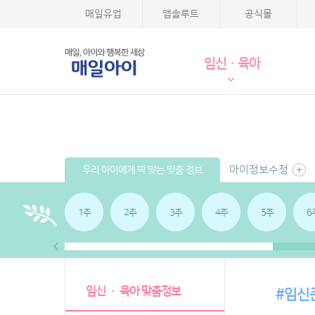
매일유업
앱솔루트
공식몰
임신·육아
아이정보수정
우리 아이에게 딱 맞는 맞춤 정보
1주
2주
3주
4주
5주
6
임신 · 육아 맞춤정보
#임신