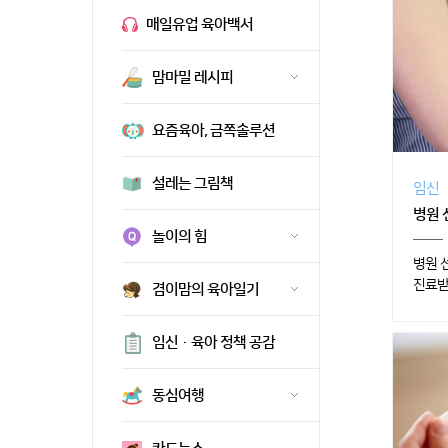
매일유업 육아백서
맘마밀 레시피
요즘육아, 금쪽솔루션
설레는 그림책
임신
병원 
놀이의 힘
병원 
진료받을
겸이맘의 육아일기
임신·육아 정책 공감
동심여행