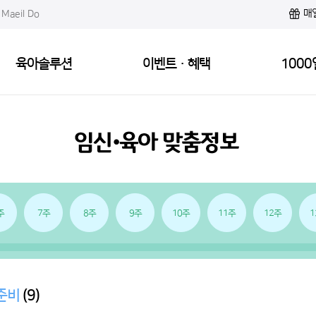
매
Maeil Do
육아솔루션
이벤트·혜택
1000
주
7주
8주
9주
10주
11주
12주
1
준비
(9)