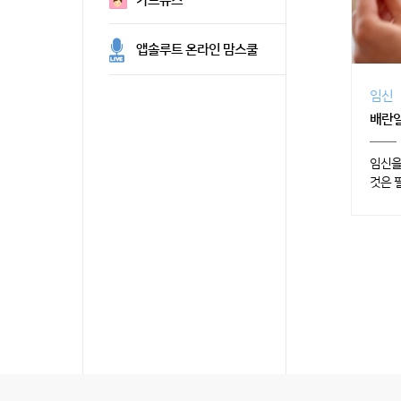
카드뉴스
앱솔루트 온라인 맘스쿨
임신
배란
임신을
것은 