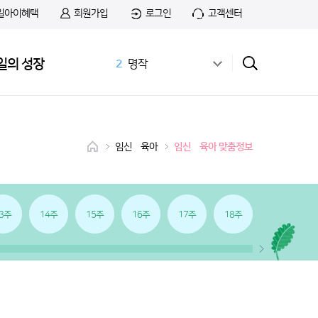
일아이혜택
회원가입
로그인
고객센터
1
무료샘플
일의 성장
2
명작
3
공식몰
4
상하목장
5
첫돌
6
아이간식
임신•육아
임신•육아 맞춤정보
7
스푼
8
치즈
9
첫우유
10
맘마밀
3주
14주
15주
16주
17주
18주
19주