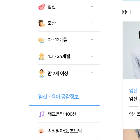
임신
출산
0 ~ 12개월
13 ~ 24개월
만 2세 이상
임신
임신ㆍ육아 공감정보
임신 
태교음악 100선
임신을
걱정말아요, 초보맘