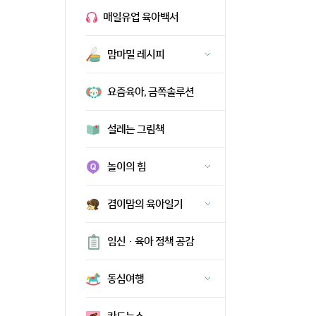
매일유업 육아백서
맘마밀 레시피
요즘육아, 금쪽솔루션
설레는 그림책
놀이의 힘
겸이맘의 육아일기
임신·육아 정책 공감
동심여행