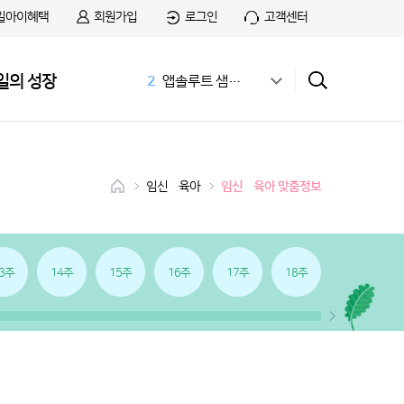
일아이혜택
회원가입
로그인
고객센터
1
무료샘플
일의 성장
2
앱솔루트 샘플신청
3
공식몰
4
상하목장
5
첫돌
6
아이간식
임신•육아
임신•육아 맞춤정보
7
01:14 03:01
8
치즈
9
첫우유
10
36개월 아기 발달
3주
14주
15주
16주
17주
18주
19주