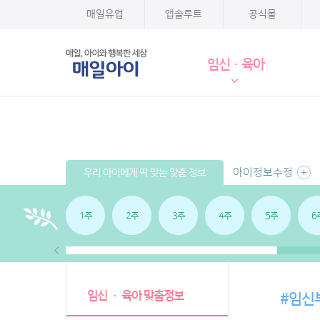
매일유업
앱솔루트
공식몰
임신·육아
아이정보수정
우리 아이에게 딱 맞는 맞춤 정보
1주
2주
3주
4주
5주
6
임신 · 육아 맞춤정보
#임신