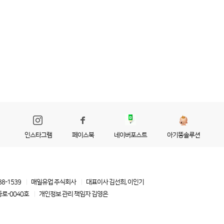
인스타그램
페이스북
네이버포스트
아기똥솔루션
88-1539
매일유업 주식회사
대표이사 김선희, 이인기
로-0040호
개인정보 관리 책임자
김영은