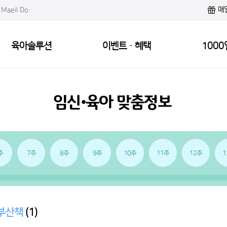
매
Maeil Do
육아솔루션
이벤트·혜택
1000
주
7주
8주
9주
10주
11주
12주
1
부산책
(1)