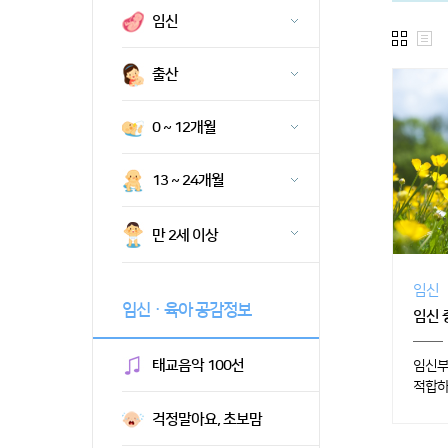
임신
출산
0 ~ 12개월
13 ~ 24개월
만 2세 이상
임신
임신ㆍ육아 공감정보
임신 
태교음악 100선
임신부
적합하
걱정말아요, 초보맘