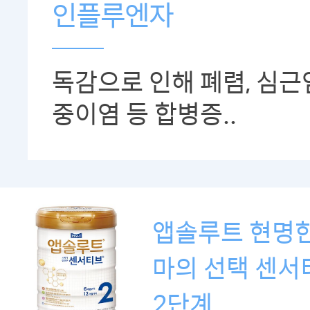
인플루엔자
독감으로 인해 폐렴, 심근
중이염 등 합병증..
앱솔루트 현명한
마의 선택 센서
2단계