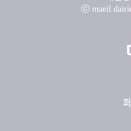
ⓒ maeil dairie