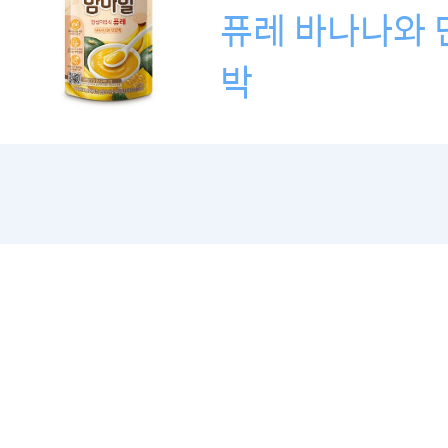
퓨레 바나나와 
박