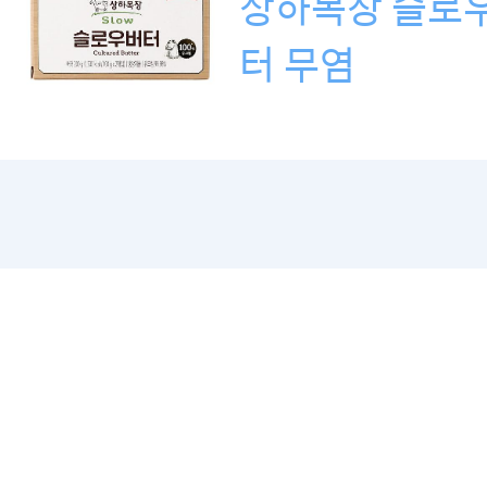
상하목장 슬로
터 무염