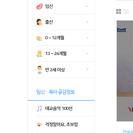
임신
출산
0 ~ 12개월
13 ~ 24개월
만 2세 이상
임신ㆍ육아 공감정보
태교음악 100선
걱정말아요, 초보맘
앱솔루