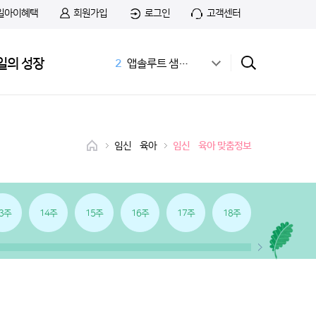
일아이혜택
회원가입
로그인
고객센터
1
무료샘플
일의 성장
2
앱솔루트 샘플신청
3
공식몰
4
상하목장
5
첫돌
6
아이간식
임신•육아
임신•육아 맞춤정보
7
홀더
8
치즈
9
첫우유
10
166화
3주
14주
15주
16주
17주
18주
19주