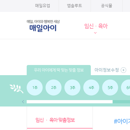
매일유업
앱솔루트
공식몰
임신·육아
아이정보수정
우리 아이에게 딱 맞는 맞춤 정보
1주
2주
3주
4주
5주
6
임신 · 육아 맞춤정보
#아이