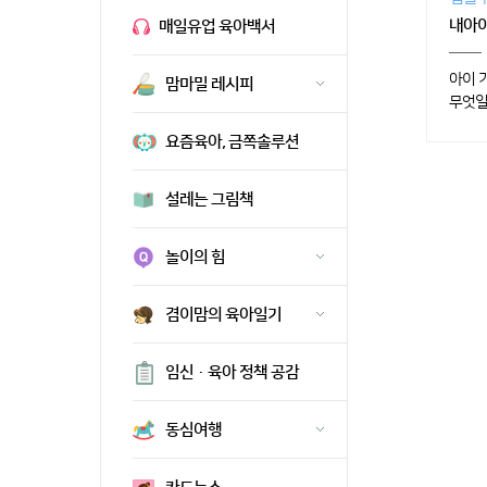
내아이
매일유업 육아백서
아이 
맘마밀 레시피
무엇일
요즘육아, 금쪽솔루션
설레는 그림책
놀이의 힘
겸이맘의 육아일기
임신·육아 정책 공감
동심여행