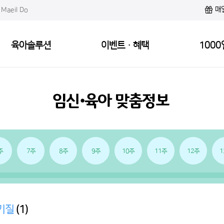
매
Maeil Do
육아솔루션
이벤트·혜택
1000
주
7주
8주
9주
10주
11주
12주
1
기질
(1)