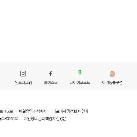
인스타그램
페이스북
네이버포스트
아기똥솔루션
88-1539
매일유업 주식회사
대표이사 김선희, 이인기
로-0040호
개인정보 관리 책임자
김영은