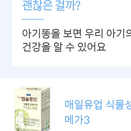
괜찮은 걸까?
아기똥을 보면 우리 아기
건강을 알 수 있어요
매일유업 식물성
메가3