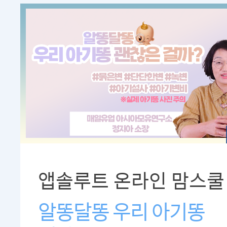
앱솔루트 온라인 맘스쿨
알똥달똥 우리 아기똥