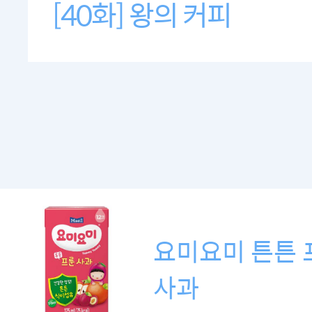
[40화] 왕의 커피
요미요미 튼튼 
사과