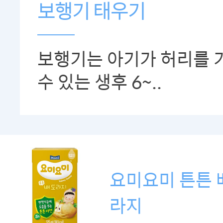
보행기 태우기
보행기는 아기가 허리를 
수 있는 생후 6~..
요미요미 튼튼 
라지