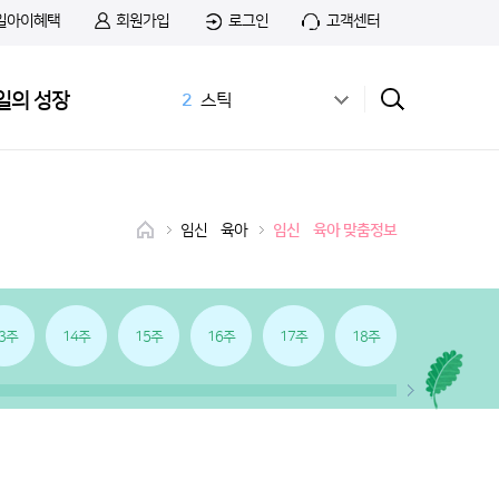
일아이혜택
회원가입
로그인
고객센터
1
무료샘플
일의 성장
2
스틱
3
공식몰
4
상하목장
5
첫돌
6
아이간식
임신•육아
임신•육아 맞춤정보
7
앱솔루트
8
치즈
9
첫우유
10
앱솔루트 샘플신청
3주
14주
15주
16주
17주
18주
19주