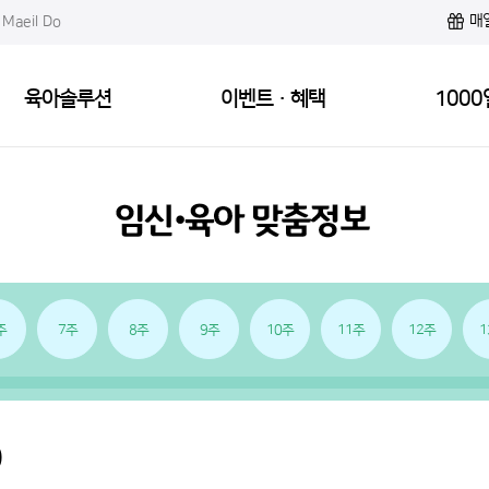
매
Maeil Do
육아솔루션
이벤트·혜택
1000
주
7주
8주
9주
10주
11주
12주
1
)