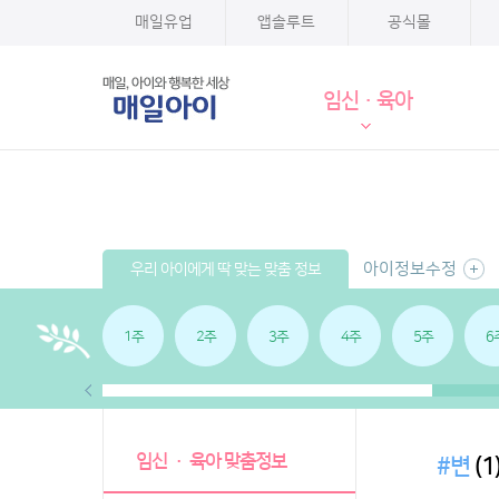
매일유업
앱솔루트
공식몰
임신·육아
아이정보수정
우리 아이에게 딱 맞는 맞춤 정보
1주
2주
3주
4주
5주
6
임신 · 육아 맞춤정보
#변
(1