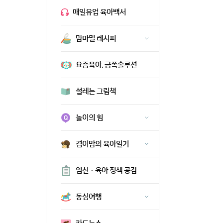
매일유업 육아백서
맘마밀 레시피
요즘육아, 금쪽솔루션
설레는 그림책
놀이의 힘
겸이맘의 육아일기
임신·육아 정책 공감
동심여행