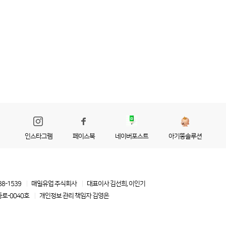
인스타그램
페이스북
네이버포스트
아기똥솔루션
88-1539
매일유업 주식회사
대표이사 김선희, 이인기
로-0040호
개인정보 관리 책임자
김영은