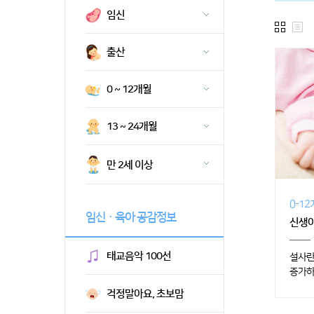
임신
출산
0 ~ 12개월
13 ~ 24개월
만 2세 이상
0-1
임신ㆍ육아 공감정보
신생아
태교음악 100선
설사란
증가하
걱정말아요, 초보맘