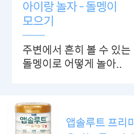
아이랑 놀자 - 돌멩이
모으기
주변에서 흔히 볼 수 있는
돌멩이로 어떻게 놀아..
앱솔루트 프리