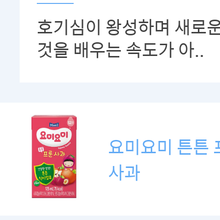
호기심이 왕성하며 새로
것을 배우는 속도가 아..
요미요미 튼튼 
사과