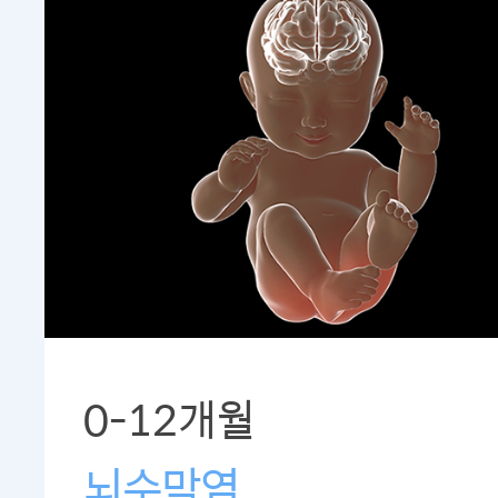
0-12개월
뇌수막염