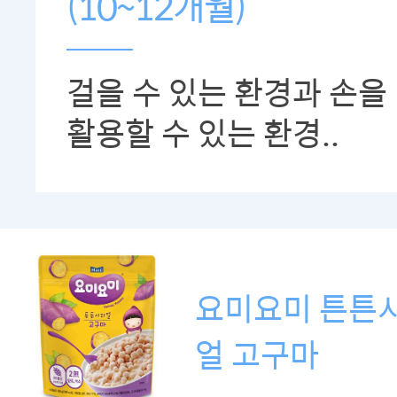
(10~12개월)
걸을 수 있는 환경과 손을
활용할 수 있는 환경..
요미요미 튼튼
얼 고구마