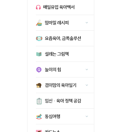
매일유업 육아백서
맘마밀 레시피
요즘육아, 금쪽솔루션
설레는 그림책
놀이의 힘
겸이맘의 육아일기
임신·육아 정책 공감
동심여행