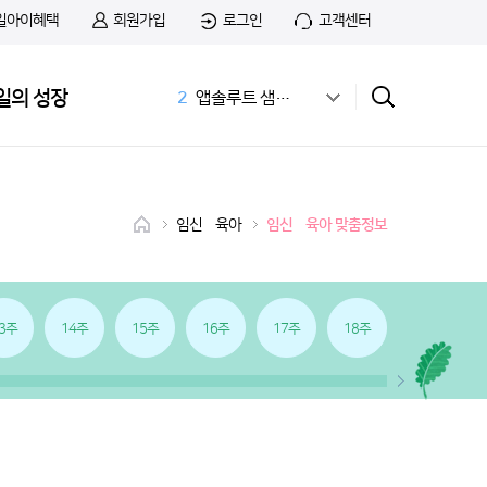
일아이혜택
회원가입
로그인
고객센터
1
무료샘플
일의 성장
2
앱솔루트 샘플신청
3
공식몰
4
상하목장
5
첫돌
6
아이간식
임신•육아
임신•육아 맞춤정보
7
01:14 03:01
8
치즈
9
첫우유
10
36개월 아기 발달
3주
14주
15주
16주
17주
18주
19주