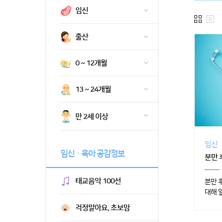
임신
출산
0 ~ 12개월
13 ~ 24개월
만 2세 이상
임신
임신ㆍ육아 공감정보
분만 
태교음악 100선
분만 
대해 
걱정말아요, 초보맘