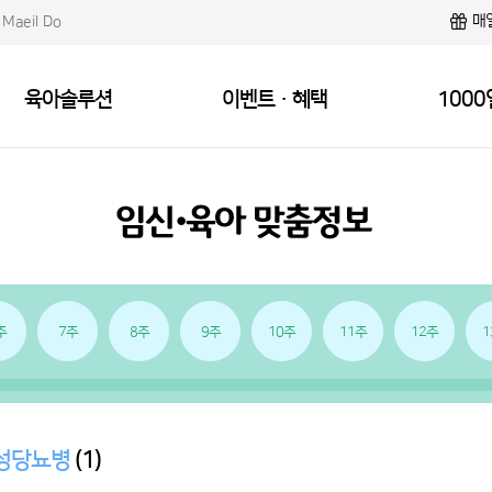
매
Maeil Do
육아솔루션
이벤트·혜택
1000
주
7주
8주
9주
10주
11주
12주
1
성당뇨병
(1)