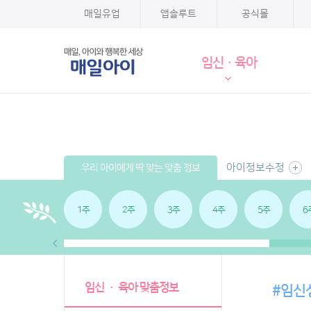
매일유업
앱솔루트
공식몰
임신·육아
아이정보수정
우리 아이에게 딱 맞는 맞춤 정보
1주
2주
3주
4주
5주
6
임신 · 육아 맞춤정보
#임신