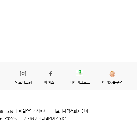
인스타그램
페이스북
네이버포스트
아기똥솔루션
88-1539
매일유업 주식회사
대표이사 김선희, 이인기
로-0040호
개인정보 관리 책임자
김영은