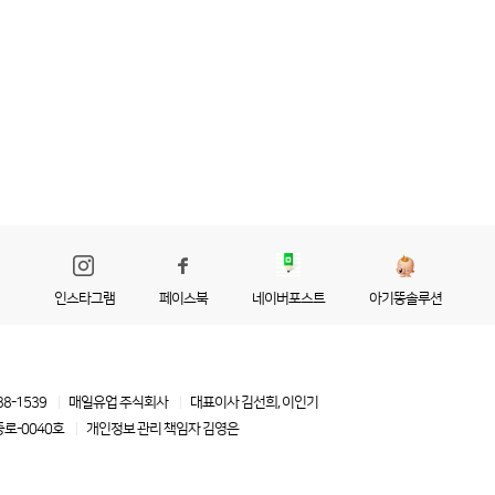
인스타그램
페이스북
네이버포스트
아기똥솔루션
88-1539
매일유업 주식회사
대표이사 김선희, 이인기
로-0040호
개인정보 관리 책임자
김영은