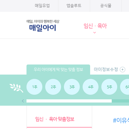
매일유업
앱솔루트
공식몰
임신·육아
아이정보수정
우리 아이에게 딱 맞는 맞춤 정보
1주
2주
3주
4주
5주
6
임신 · 육아 맞춤정보
#이유