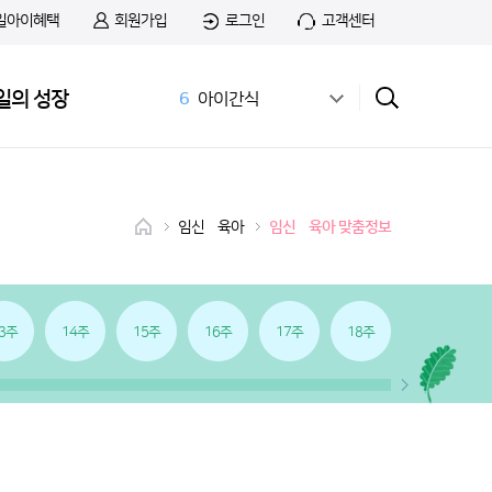
일아이혜택
회원가입
로그인
고객센터
5
첫돌
일의 성장
6
아이간식
7
01:14 03:01
8
치즈
9
첫우유
10
36개월 아기 발달
임신•육아
임신•육아 맞춤정보
1
무료샘플
2
앱솔루트 샘플신청
3
공식몰
4
상하목장
3주
14주
15주
16주
17주
18주
19주