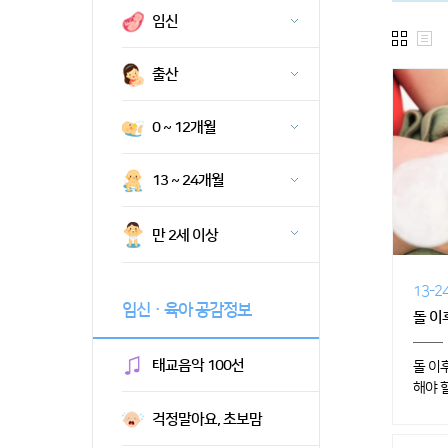
임신
출산
0 ~ 12개월
13 ~ 24개월
만 2세 이상
13-
임신ㆍ육아 공감정보
돌 이후
태교음악 100선
돌 이
해야 
걱정말아요, 초보맘