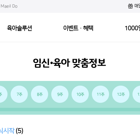
매
Maeil Do
육아솔루션
이벤트·혜택
1000
주
7주
8주
9주
10주
11주
12주
1
식시작
(5)