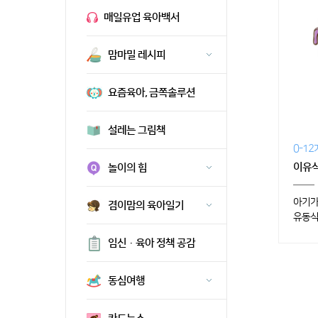
매일유업 육아백서
맘마밀 레시피
요즘육아, 금쪽솔루션
설레는 그림책
0-1
이유
놀이의 힘
아기가
겸이맘의 육아일기
유동식
임신·육아 정책 공감
동심여행