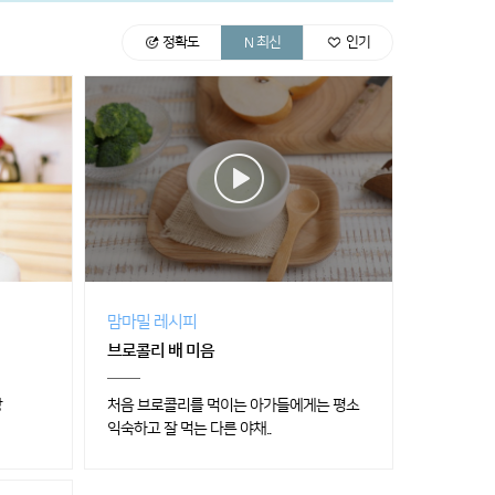
정확도
최신
인기
맘마밀 레시피
브로콜리 배 미음
장
처음 브로콜리를 먹이는 아가들에게는 평소
익숙하고 잘 먹는 다른 야채..