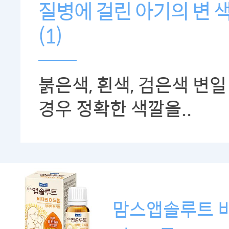
질병에 걸린 아기의 변 
(1)
붉은색, 흰색, 검은색 변일
경우 정확한 색깔을..
맘스앱솔루트 