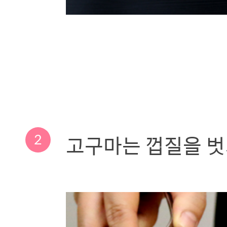
2
고구마는 껍질을 벗