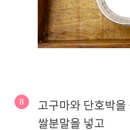
8
고구마와 단호박을 삶
쌀분말을 넣고