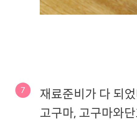
7
재료준비가 다 되었
고구마, 고구마와단