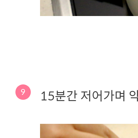
9
15분간 저어가며 