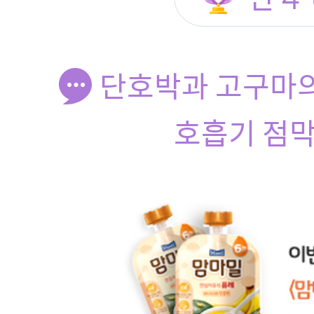
단호박과 고구마
호흡기 점막