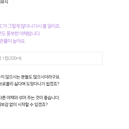
 이유식
가 그렇게 많다니 다시 볼 일이죠.
분도 풍부한 야채랍니다.
존률이 높아요.
물 1컵(200ml)
하지 않으시는 분들도 많으시더라구요.
브로콜리 싫다며 도망다니기 쉽겠죠?
른 야채와 섞어 주는 것이 좋습니다.
거부감 없이 시작할 수 있겠죠?