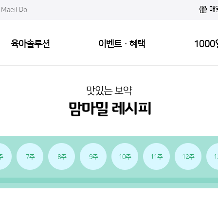
매
Maeil Do
육아솔루션
이벤트·혜택
1000
맛있는 보약
주
7주
8주
9주
10주
11주
12주
1