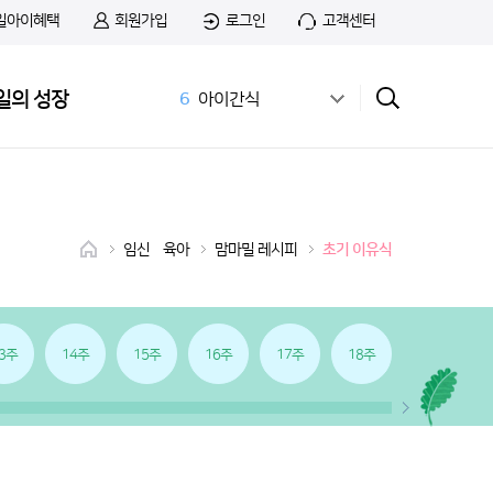
일아이혜택
회원가입
로그인
고객센터
5
첫돌
6
아이간식
일의 성장
7
01:14 03:01
8
치즈
9
첫우유
10
36개월 아기 발달
1
무료샘플
2
앱솔루트 샘플신청
임신•육아
맘마밀 레시피
초기 이유식
3
공식몰
4
상하목장
3주
14주
15주
16주
17주
18주
19주