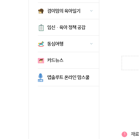
겸이맘의 육아일기
임신·육아 정책 공감
동심여행
카드뉴스
앱솔루트 온라인 맘스쿨
재료
1