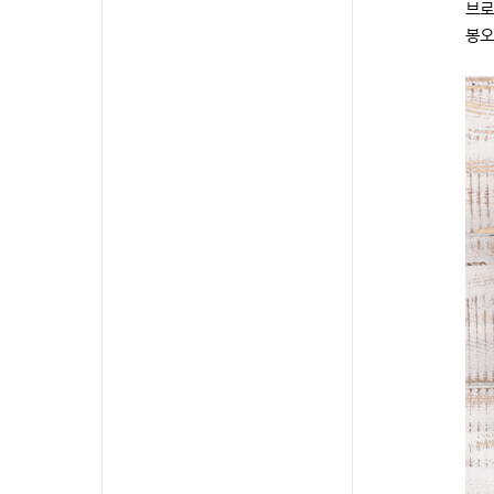
브로
봉오