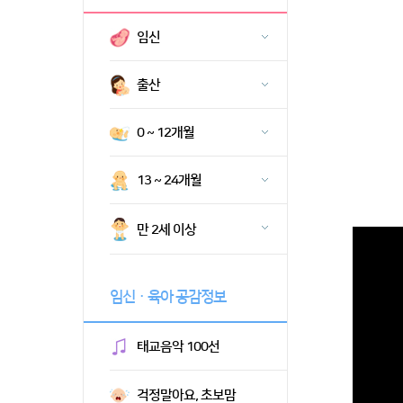
임신
출산
0 ~ 12개월
13 ~ 24개월
만 2세 이상
임신ㆍ육아 공감정보
태교음악 100선
걱정말아요, 초보맘