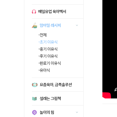
매일유업 육아백서
맘마밀 레시피
-
전체
-
초기 이유식
-
중기 이유식
-
후기 이유식
-
완료기 이유식
-
유아식
요즘육아, 금쪽솔루션
설레는 그림책
놀이의 힘