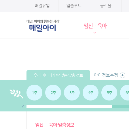
매일유업
앱솔루트
공식몰
임신·육아
아이정보수정
우리 아이에게 딱 맞는 맞춤 정보
1주
2주
3주
4주
5주
6
임신 · 육아 맞춤정보