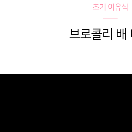
초기 이유식
브로콜리 배