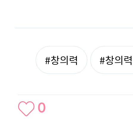
#창의력
#창의
0