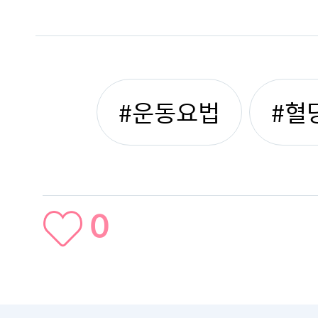
#운동요법
#혈
0