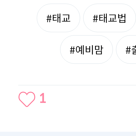
#태교
#태교법
#예비맘
#
1