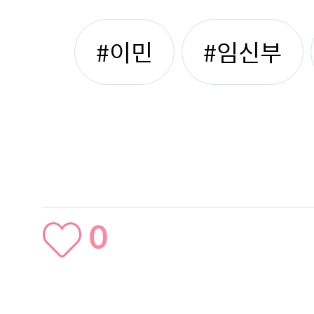
#이민
#임신부
0