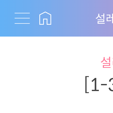
설
설
[1