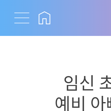
임신 초
예비 아