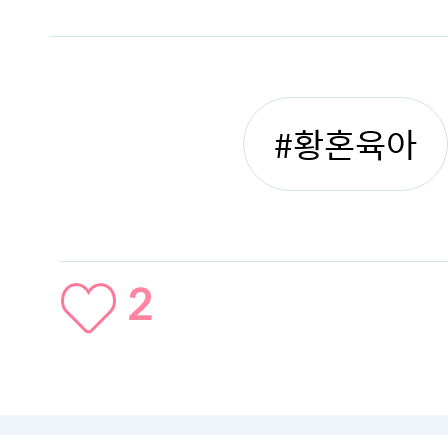
#황혼육아
2