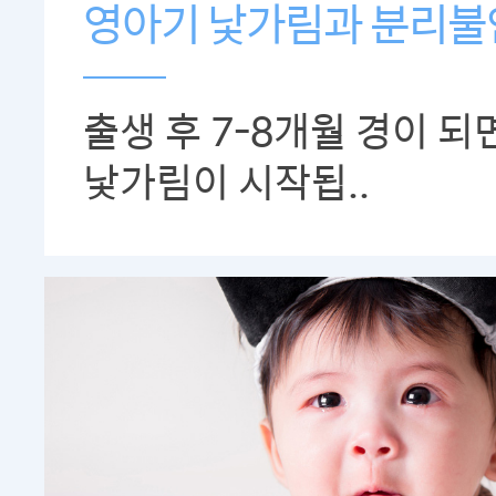
영아기 낯가림과 분리불
출생 후 7-8개월 경이 되
낯가림이 시작됩..