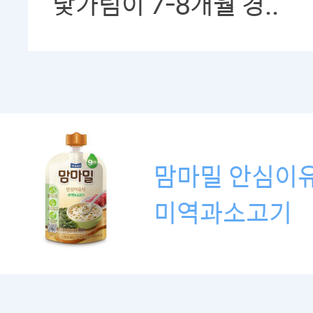
낯가림이 7-8개월 경..
맘마밀 안심이
미역과소고기