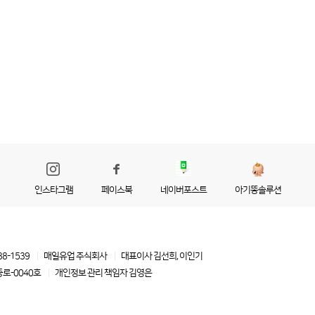
인스타그램
페이스북
네이버포스트
아기똥솔루션
88-1539
매일유업 주식회사
대표이사 김선희, 이인기
로-0040호
개인정보 관리 책임자
김영은