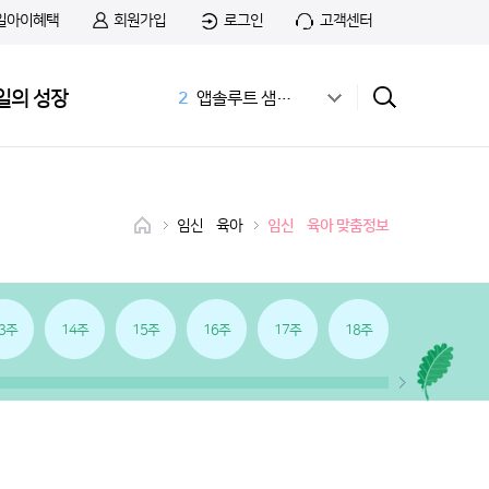
일아이혜택
회원가입
로그인
고객센터
1
무료샘플
일의 성장
2
앱솔루트 샘플신청
3
공식몰
4
상하목장
5
첫돌
6
아이간식
임신•육아
임신•육아 맞춤정보
7
홀더
8
치즈
9
첫우유
10
166화
3주
14주
15주
16주
17주
18주
19주