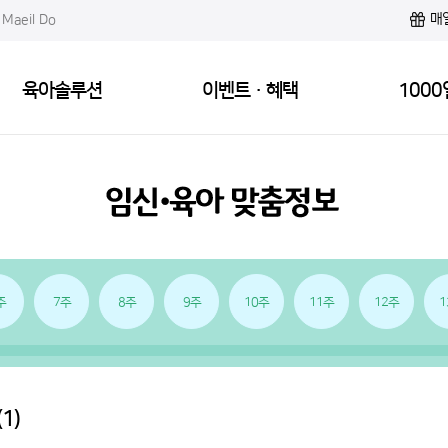
매
Maeil Do
육아솔루션
이벤트·혜택
1000
주
7주
8주
9주
10주
11주
12주
1
(1)