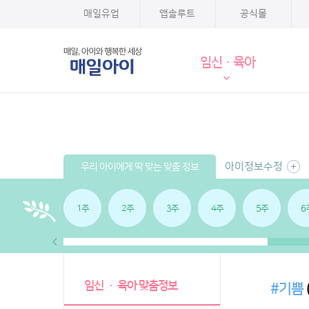
매일유업
앱솔루트
공식몰
임신·육아
아이정보수정
우리 아이에게 딱 맞는 맞춤 정보
1주
2주
3주
4주
5주
6
임신 · 육아 맞춤정보
#기쁨