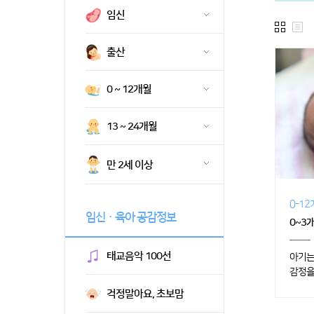
임신
출산
0 ~ 12개월
13 ~ 24개월
만 2세 이상
0-1
임신ㆍ육아 공감정보
0~3
태교음악 100선
아기는
감정을
걱정말아요, 초보맘