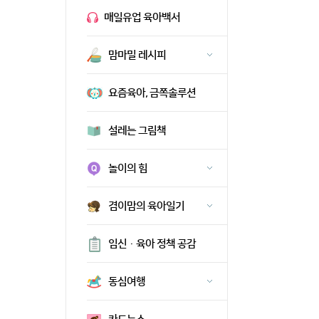
매일유업 육아백서
맘마밀 레시피
요즘육아, 금쪽솔루션
설레는 그림책
놀이의 힘
겸이맘의 육아일기
임신·육아 정책 공감
동심여행