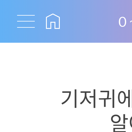
0
기저귀에
알