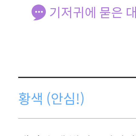
기저귀에 묻은 대
황색 (안심!)